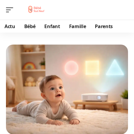
Actu
Bébé
Enfant
Famille
Parents