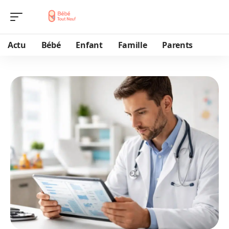
Actu
Bébé
Enfant
Famille
Parents